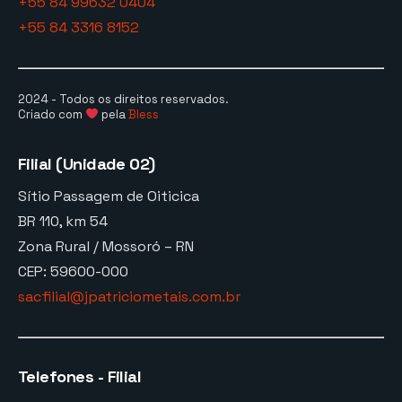
+55 84 99632 0404
+55 84 3316 8152
2024 - Todos os direitos reservados.
Criado com
pela
Bless
Filial (Unidade 02)
Sítio Passagem de Oiticica
BR 110, km 54
Zona Rural / Mossoró – RN
CEP: 59600-000
sacfilial@jpatriciometais.com.br
Telefones - Filial