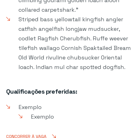
climbing gourami golden loach alooh
collared carpetshark."
Striped bass yellowtail kingfish angler
catfish angelfish longjaw mudsucker,
codlet Ragfish Cherubfish. Ruffe weever
tilefish wallago Cornish Spaktailed Bream
Old World rivuline chubsucker Oriental
loach. Indian mul char spotted dogfish.
Qualificações preferidas:
Exemplo
Exemplo
CONCORRER À VAGA