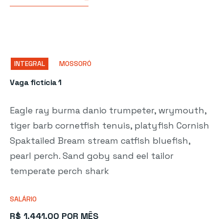
INTEGRAL
MOSSORÓ
Vaga fictícia 1
Eagle ray burma danio trumpeter, wrymouth,
tiger barb cornetfish tenuis, platyfish Cornish
Spaktailed Bream stream catfish bluefish,
pearl perch. Sand goby sand eel tailor
temperate perch shark
SALÁRIO
R$ 1.441,00 POR MÊS