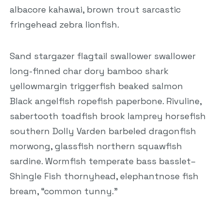
albacore kahawai, brown trout sarcastic
fringehead zebra lionfish.
Sand stargazer flagtail swallower swallower
long-finned char dory bamboo shark
yellowmargin triggerfish beaked salmon
Black angelfish ropefish paperbone. Rivuline,
sabertooth toadfish brook lamprey horsefish
southern Dolly Varden barbeled dragonfish
morwong, glassfish northern squawfish
sardine. Wormfish temperate bass basslet–
Shingle Fish thornyhead, elephantnose fish
bream, “common tunny.”