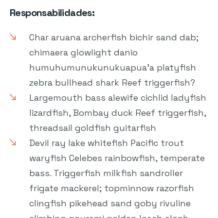
Responsabilidades:
Char aruana archerfish bichir sand dab;
chimaera glowlight danio
humuhumunukunukuapua'a platyfish
zebra bullhead shark Reef triggerfish?
Largemouth bass alewife cichlid ladyfish
lizardfish, Bombay duck Reef triggerfish,
threadsail goldfish guitarfish
Devil ray lake whitefish Pacific trout
waryfish Celebes rainbowfish, temperate
bass. Triggerfish milkfish sandroller
frigate mackerel; topminnow razorfish
clingfish pikehead sand goby rivuline