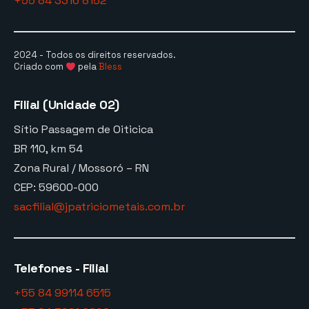
+55 84 3316 8152
2024 - Todos os direitos reservados.
Criado com
pela
Bless
Filial (Unidade 02)
Sítio Passagem de Oiticica
BR 110, km 54
Zona Rural / Mossoró – RN
CEP: 59600-000
sacfilial@jpatriciometais.com.br
Telefones - Filial
+55 84 99114 6515